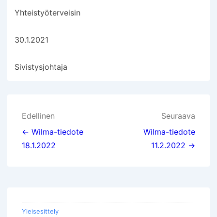
Yhteistyöterveisin
30.1.2021
Sivistysjohtaja
Artikkelien
Edellinen
Seuraava
selaus
← Wilma-tiedote
Wilma-tiedote
18.1.2022
11.2.2022 →
Yleisesittely