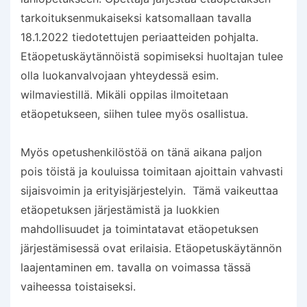
tarkoituksenmukaiseksi katsomallaan tavalla
18.1.2022 tiedotettujen periaatteiden pohjalta.
Etäopetuskäytännöistä sopimiseksi huoltajan tulee
olla luokanvalvojaan yhteydessä esim.
wilmaviestillä. Mikäli oppilas ilmoitetaan
etäopetukseen, siihen tulee myös osallistua.
Myös opetushenkilöstöä on tänä aikana paljon
pois töistä ja kouluissa toimitaan ajoittain vahvasti
sijaisvoimin ja erityisjärjestelyin. Tämä vaikeuttaa
etäopetuksen järjestämistä ja luokkien
mahdollisuudet ja toimintatavat etäopetuksen
järjestämisessä ovat erilaisia. Etäopetuskäytännön
laajentaminen em. tavalla on voimassa tässä
vaiheessa toistaiseksi.