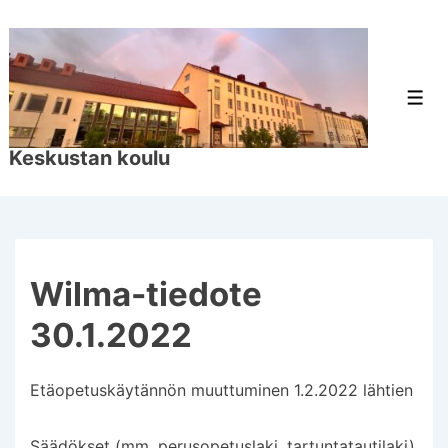
↓
Siirry
pääsisältöön
Val
Keskustan koulu
Wilma-tiedote
30.1.2022
Etäopetuskäytännön muuttuminen 1.2.2022 lähtien
Säädökset (mm. perusopetuslaki, tartuntatautilaki)