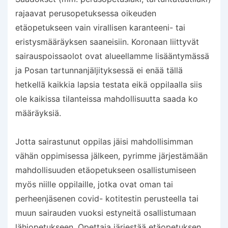
rajaavat perusopetuksessa oikeuden
etäopetukseen vain virallisen karanteeni- tai
eristysmääräyksen saaneisiin. Koronaan liittyvät
sairauspoissaolot ovat alueellamme lisääntymässä
ja Posan tartunnanjäljityksessä ei enää tällä
hetkellä kaikkia lapsia testata eikä oppilaalla siis
ole kaikissa tilanteissa mahdollisuutta saada ko
määräyksiä.
Jotta sairastunut oppilas jäisi mahdollisimman
vähän oppimisessa jälkeen, pyrimme järjestämään
mahdollisuuden etäopetukseen osallistumiseen
myös niille oppilaille, jotka ovat oman tai
perheenjäsenen covid- kotitestin perusteella tai
muun sairauden vuoksi estyneitä osallistumaan
lähiopetukseen. Opettaja järjestää etäopetuksen