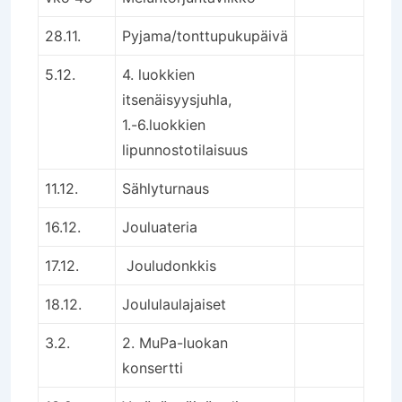
28.11.
Pyjama/tonttupukupäivä
5.12.
4. luokkien
itsenäisyysjuhla,
1.-6.luokkien
lipunnostotilaisuus
11.12.
Sählyturnaus
16.12.
Jouluateria
17.12.
Jouludonkkis
18.12.
Joululaulajaiset
3.2.
2. MuPa-luokan
konsertti