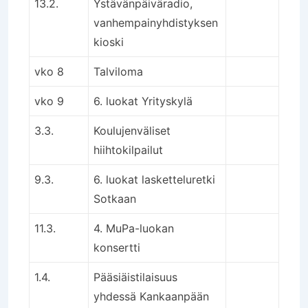
13.2.
Ystävänpäiväradio,
vanhempainyhdistyksen
kioski
vko 8
Talviloma
vko 9
6. luokat Yrityskylä
3.3.
Koulujenväliset
hiihtokilpailut
9.3.
6. luokat lasketteluretki
Sotkaan
11.3.
4. MuPa-luokan
konsertti
1.4.
Pääsiäistilaisuus
yhdessä Kankaanpään