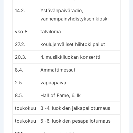
14.2.
Ystävänpäiväradio,
vanhempainyhdistyksen kioski
vko 8
talviloma
27.2.
koulujenväliset hiihtokilpailut
20.3.
4. musiikkiluokan konsertti
8.4.
Ammattimessut
2.5.
vapaapäivä
8.5.
Hall of Fame, 6. lk
toukokuu
3.-4. luokkien jalkapalloturnaus
toukokuu
5.-6. luokkien pesäpalloturnaus