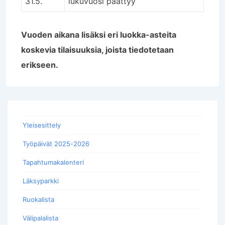
31.5.
lukuvuosi päättyy
Vuoden aikana lisäksi eri luokka-asteita
koskevia tilaisuuksia, joista tiedotetaan
erikseen.
Yleisesittely
Työpäivät 2025-2026
Tapahtumakalenteri
Läksyparkki
Ruokalista
Välipalalista