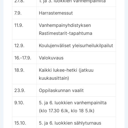
27.8.
1. ja 3. luokkien vanhempainilta
7.9.
Harrastemessut
11.9.
Vanhempainyhdistyksen
Rastimestarit-tapahtuma
12.9.
Koulujenväliset yleisurheilukilpailut
16.-17.9.
Valokuvaus
18.9.
Kaikki lukee-hetki (jatkuu
kuukausittain)
23.9.
Oppilaskunnan vaalit
9.10.
5. ja 6. luokkien vanhempainilta
(klo 17.30 6.lk, klo 18 5.lk)
15.10.
5. ja 6. luokkien sählyturnaus