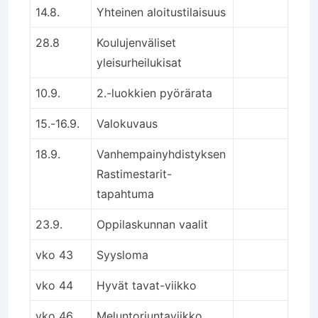
14.8.
Yhteinen aloitustilaisuus
28.8
Koulujenväliset
yleisurheilukisat
10.9.
2.-luokkien pyörärata
15.-16.9.
Valokuvaus
18.9.
Vanhempainyhdistyksen
Rastimestarit-
tapahtuma
23.9.
Oppilaskunnan vaalit
vko 43
Syysloma
vko 44
Hyvät tavat-viikko
vko 46
Meluntorjuntaviikko