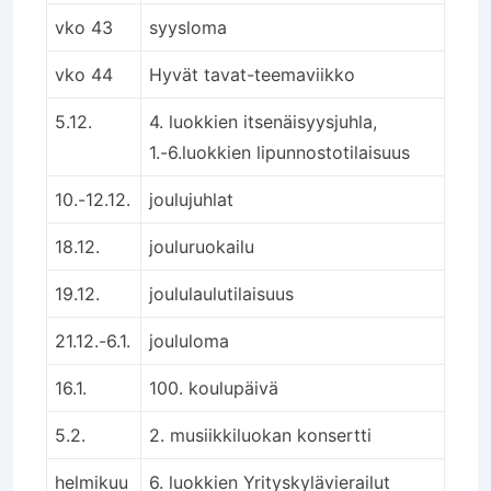
vko 43
syysloma
vko 44
Hyvät tavat-teemaviikko
5.12.
4. luokkien itsenäisyysjuhla,
1.-6.luokkien lipunnostotilaisuus
10.-12.12.
joulujuhlat
18.12.
jouluruokailu
19.12.
joululaulutilaisuus
21.12.-6.1.
joululoma
16.1.
100. koulupäivä
5.2.
2. musiikkiluokan konsertti
helmikuu
6. luokkien Yrityskylävierailut