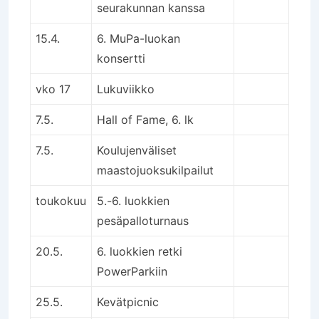
seurakunnan kanssa
15.4.
6. MuPa-luokan
konsertti
vko 17
Lukuviikko
7.5.
Hall of Fame, 6. lk
7.5.
Koulujenväliset
maastojuoksukilpailut
toukokuu
5.-6. luokkien
pesäpalloturnaus
20.5.
6. luokkien retki
PowerParkiin
25.5.
Kevätpicnic