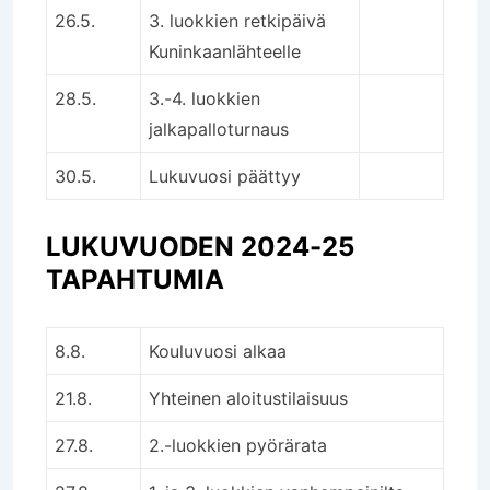
26.5.
3. luokkien retkipäivä
Kuninkaanlähteelle
28.5.
3.-4. luokkien
jalkapalloturnaus
30.5.
Lukuvuosi päättyy
LUKUVUODEN 2024-25
TAPAHTUMIA
8.8.
Kouluvuosi alkaa
21.8.
Yhteinen aloitustilaisuus
27.8.
2.-luokkien pyörärata