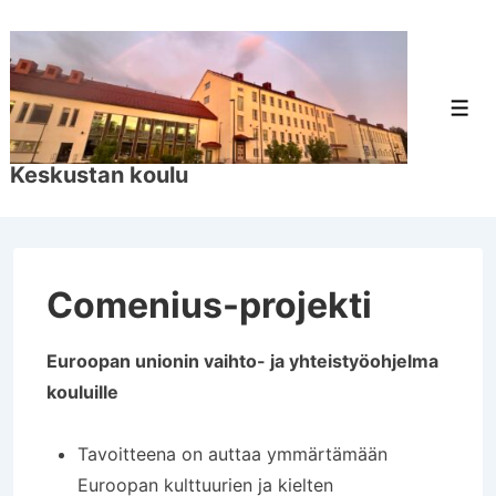
↓
Siirry
pääsisältöön
Val
Keskustan koulu
Comenius-projekti
Euroopan unionin vaihto- ja yhteistyöohjelma
kouluille
Tavoitteena on auttaa ymmärtämään
Euroopan kulttuurien ja kielten