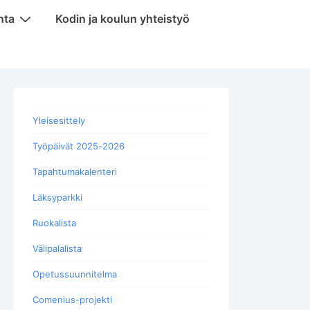
nta
Kodin ja koulun yhteistyö
Yleisesittely
Työpäivät 2025-2026
Tapahtumakalenteri
Läksyparkki
Ruokalista
Välipalalista
Opetussuunnitelma
Comenius-projekti