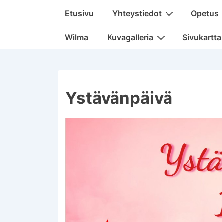
Päänavigaatio
Etusivu
Yhteystiedot
Opetus
Wilma
Kuvagalleria
Sivukartta
Ystävänpäivä