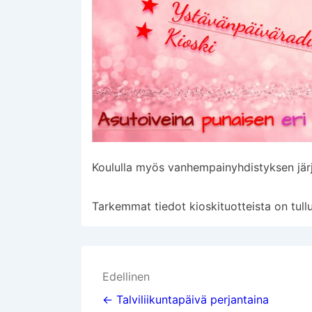
Koululla myös vanhempainyhdistyksen järj
Tarkemmat tiedot kioskituotteista on tull
Artikkelien
Edellinen
selaus
← Talviliikuntapäivä perjantaina