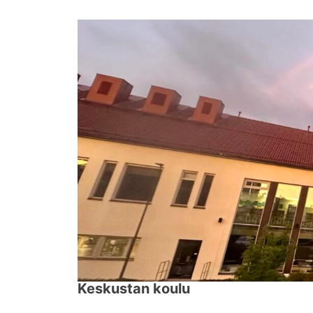
↓
Siirry
pääsisältöön
Keskustan koulu