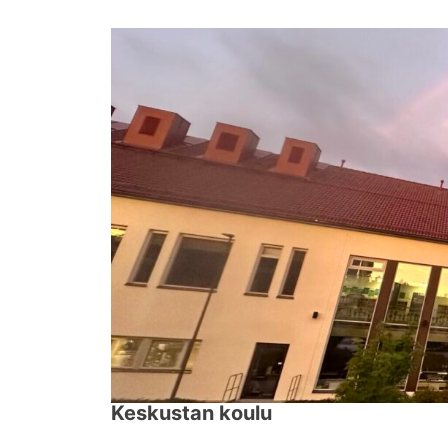
↓
Siirry
pääsisältöön
Keskustan koulu