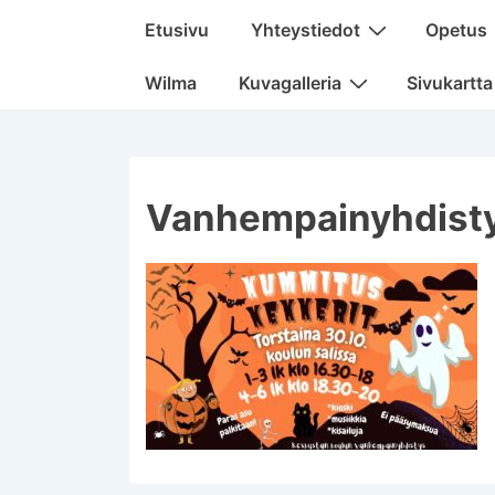
Päänavigaatio
Etusivu
Yhteystiedot
Opetus
Wilma
Kuvagalleria
Sivukartta
Vanhempainyhdisty