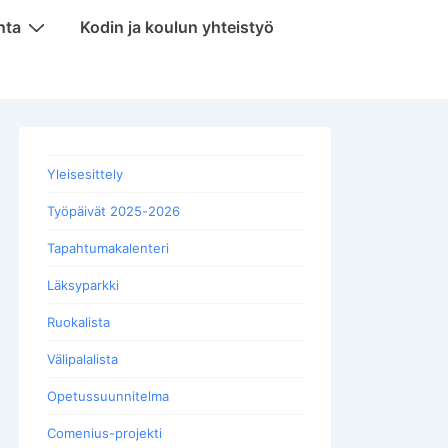
nta
Kodin ja koulun yhteistyö
Yleisesittely
Työpäivät 2025-2026
Tapahtumakalenteri
Läksyparkki
Ruokalista
Välipalalista
Opetussuunnitelma
Comenius-projekti