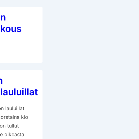
an
okous
n
lauluillat
 lauluillat
torstaina klo
on tullut
e oikeasta