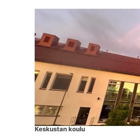
↓
Siirry
pääsisältöön
Keskustan koulu