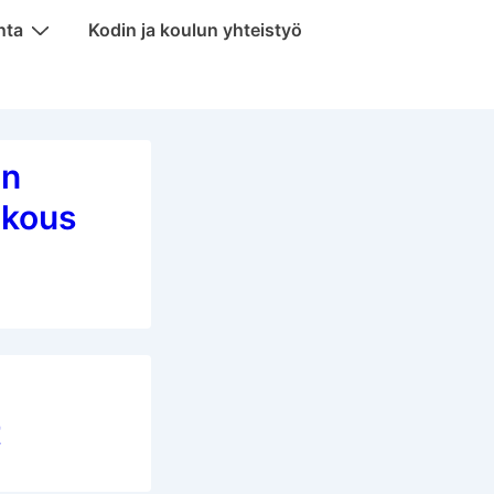
nta
Kodin ja koulun yhteistyö
an
okous
t