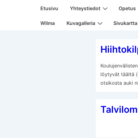
Päänavigaatio
Etusivu
Yhteystiedot
Opetus
Wilma
Kuvagalleria
Sivukartta
Hiihtoki
Koulujenvälisten 
löytyvät täältä 
otsikosta auki ni
Talvilom