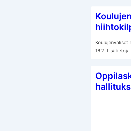
Koulujen
hiihtokil
Koulujenväliset h
16.2. Lisätietoja
Oppilas
hallituk