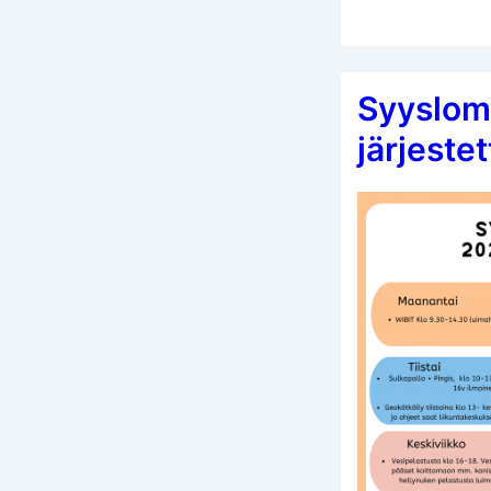
Syyslom
järjeste