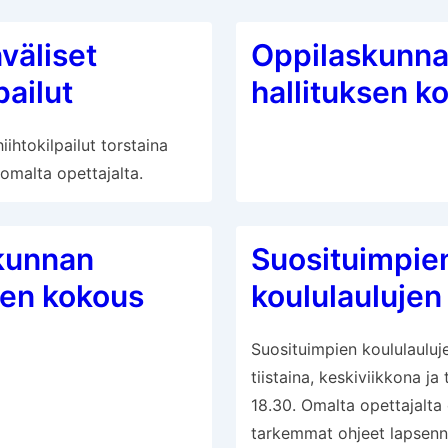
väliset
Oppilaskunn
pailut
hallituksen k
iihtokilpailut torstaina
 omalta opettajalta.
kunnan
Suosituimpie
sen kokous
koululaulujen 
Suosituimpien koululaulujen
tiistaina, keskiviikkona ja 
18.30. Omalta opettajalta 
tarkemmat ohjeet lapsenn