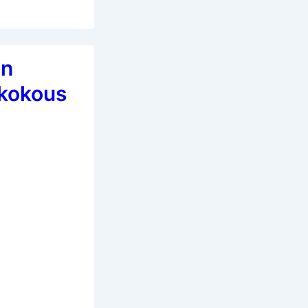
an
 kokous