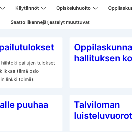
Käytännöt
Opiskeluhuolto
Oppilasku
Saattoliikennejärjestelyt muuttuvat
lpailutulokset
Oppilaskunn
hallituksen k
hiihtokilpailujen tulokset
(klikkaa tämä osio
in linkki toimii).
alle puuhaa
Talviloman
luisteluvuoro