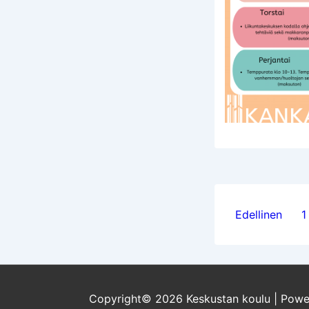
Artikke
Edellinen
1
sivutus
Copyright© 2026
Keskustan koulu
| Pow