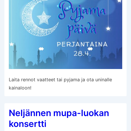
Laita rennot vaatteet tai pyjama ja ota uninalle
kainaloon!
Neljännen mupa-luokan
konsertti