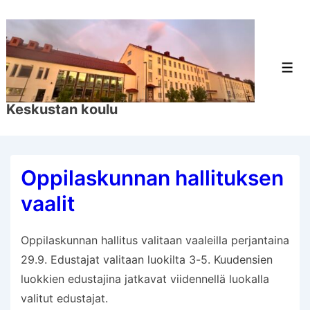
↓
Siirry
pääsisältöön
Val
Keskustan koulu
Oppilaskunnan hallituksen
vaalit
Oppilaskunnan hallitus valitaan vaaleilla perjantaina
29.9. Edustajat valitaan luokilta 3-5. Kuudensien
luokkien edustajina jatkavat viidennellä luokalla
valitut edustajat.