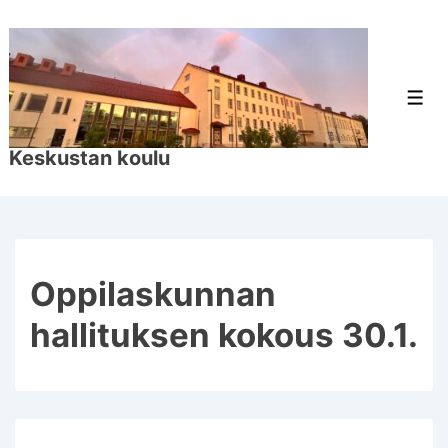
↓
Siirry
pääsisältöön
Val
Keskustan koulu
Oppilaskunnan
hallituksen kokous 30.1.