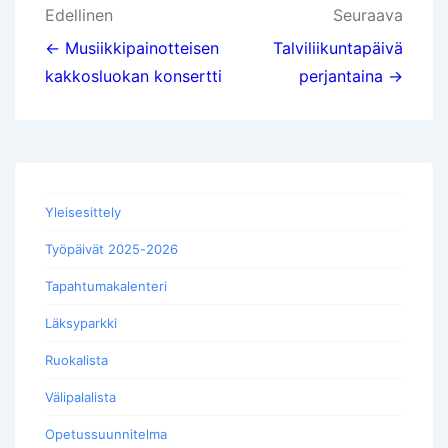
Artikkelien
Edellinen
Seuraava
selaus
← Musiikkipainotteisen
Talviliikuntapäivä
kakkosluokan konsertti
perjantaina →
Yleisesittely
Työpäivät 2025-2026
Tapahtumakalenteri
Läksyparkki
Ruokalista
Välipalalista
Opetussuunnitelma