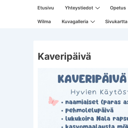
Päänavigaatio
Etusivu
Yhteystiedot
Opetus
Wilma
Kuvagalleria
Sivukartta
Kaveripäivä