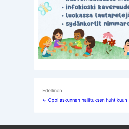
Artikkelien
Edellinen
selaus
← Oppilaskunnan hallituksen huhtikuun