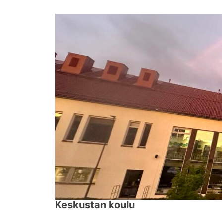
↓
Siirry
pääsisältöön
Keskustan koulu