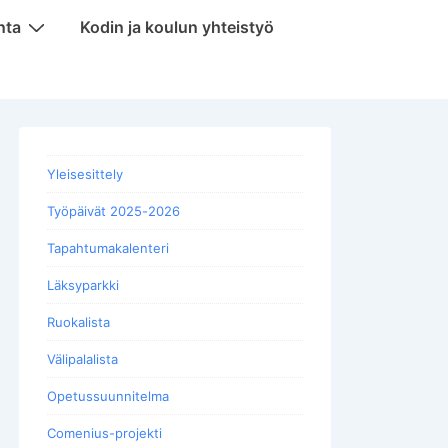
nta
Kodin ja koulun yhteistyö
Yleisesittely
Työpäivät 2025-2026
Tapahtumakalenteri
Läksyparkki
Ruokalista
Välipalalista
Opetussuunnitelma
Comenius-projekti