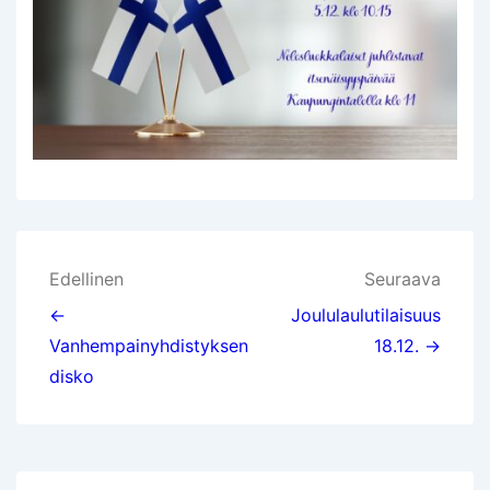
Artikkelien
Edellinen
Seuraava
selaus
←
Joululaulutilaisuus
Vanhempainyhdistyksen
18.12. →
disko