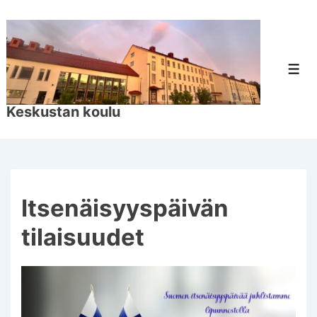
↓
Siirry
pääsisältöön
Val
Keskustan koulu
Itsenäisyyspäivän
tilaisuudet